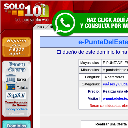
e-PuntaDelEst
El dueño de este dominio lo ha
Mayusculas:
E-PUNTADELE
Minusculas:
e-puntadeleste
Longitud:
14 caracteres
Categorias:
PaÃ­ses y Ciud
Precio:
Realizar una of
Visitar!
e-puntadeleste
Serán consideradas ofer
Realizar una Oferta