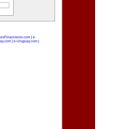
cesFinancieros.com
|
e-
ay.com
|
e-Uruguay.com
|