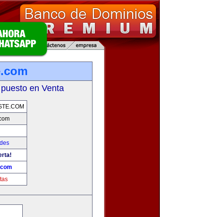
e.com
 puesto en Venta
STE.COM
.com
ades
erta!
.com
tas