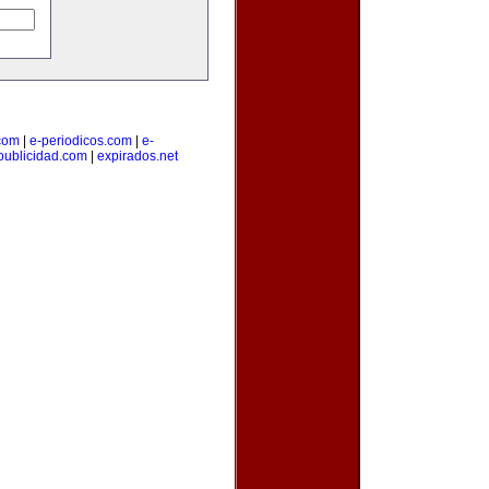
.com
|
e-periodicos.com
|
e-
publicidad.com
|
expirados.net