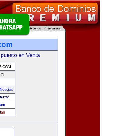
.com
 puesto en Venta
S.COM
com
Noticias
ferta!
com
tas