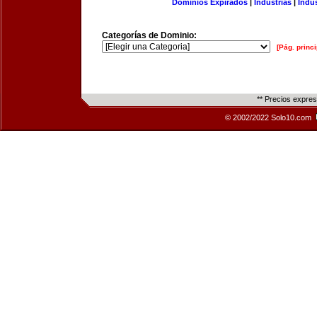
Dominios Expirados
|
Industrias
|
Indu
Categorías de Dominio:
[Pág. princi
** Precios expre
© 2002/2022 Solo10.com