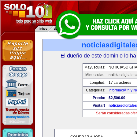
noticiasdigital
El dueño de este dominio lo ha
Mayusculas:
NOTICIASDIGIT
Minusculas:
noticiasdigitales
Longitud:
17 caracteres
Categorias:
InformaciÃ³n y No
Precio:
$2,500.00
Visitar!
noticiasdigitale
Serán consideradas ofer
R