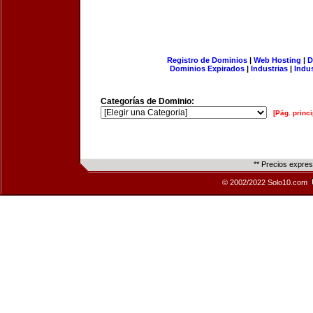
Registro de Dominios
|
Web Hosting
|
D
Dominios Expirados
|
Industrias
|
Indu
Categorías de Dominio:
[Pág. princi
** Precios expre
© 2002/2022 Solo10.com