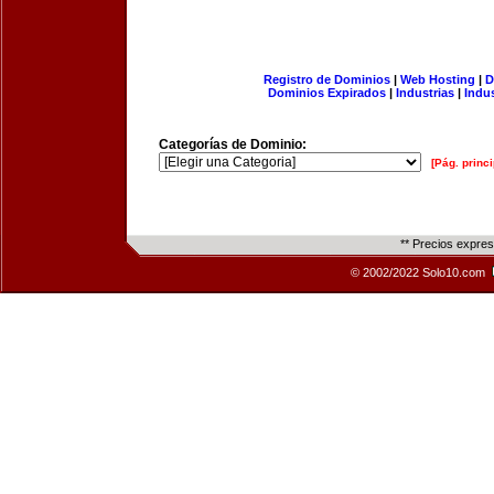
Registro de Dominios
|
Web Hosting
|
D
Dominios Expirados
|
Industrias
|
Indu
Categorías de Dominio:
[Pág. princi
** Precios expre
© 2002/2022 Solo10.com