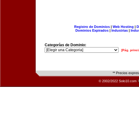
Registro de Dominios
|
Web Hosting
|
D
Dominios Expirados
|
Industrias
|
Indu
Categorías de Dominio:
[Pág. princi
** Precios expre
© 2002/2022 Solo10.com