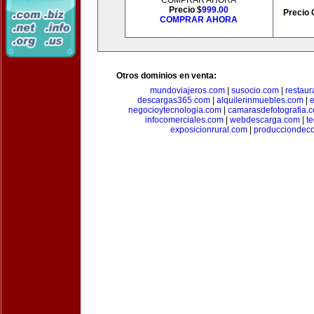
COMPRAR AHORA
Precio $
999.00
Precio 
COMPRAR AHORA
Otros dominios en venta:
mundoviajeros.com
|
susocio.com
|
restaur
descargas365.com
|
alquilerinmuebles.com
|
e
negocioytecnologia.com
|
camarasdefotografia.
infocomerciales.com
|
webdescarga.com
|
t
exposicionrural.com
|
producciondec