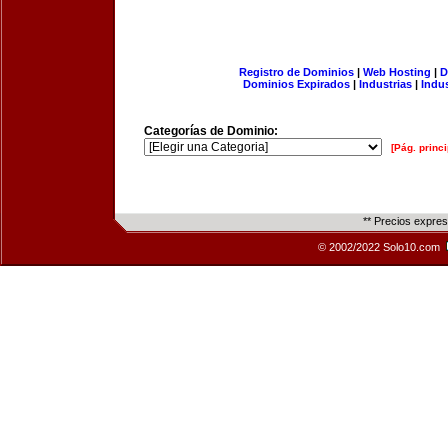
Registro de Dominios
|
Web Hosting
|
D
Dominios Expirados
|
Industrias
|
Indu
Categorías de Dominio:
[Pág. princi
** Precios expre
© 2002/2022 Solo10.com