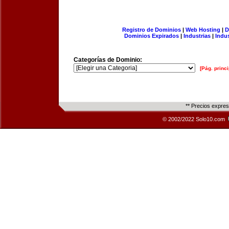
Registro de Dominios
|
Web Hosting
|
D
Dominios Expirados
|
Industrias
|
Indu
Categorías de Dominio:
[Pág. princi
** Precios expre
© 2002/2022 Solo10.com