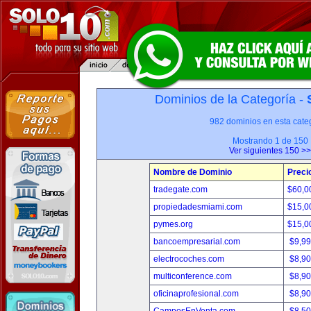
Dominios de la Categoría -
982 dominios en esta categ
Mostrando 1 de 150
Ver siguientes 150 >>
Nombre de Dominio
Preci
tradegate.com
$60,0
propiedadesmiami.com
$15,0
pymes.org
$15,0
bancoempresarial.com
$9,9
electrocoches.com
$8,9
multiconference.com
$8,9
oficinaprofesional.com
$8,9